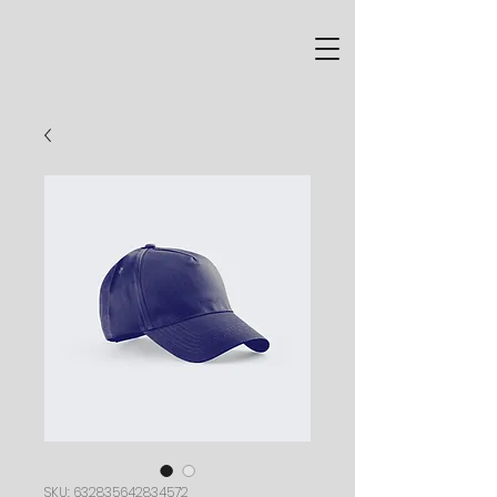
SKU: 632835642834572